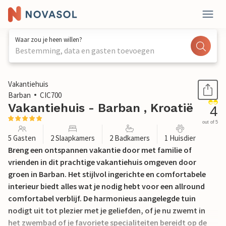
Waar zou je heen willen?
Bestemming, data en gasten toevoegen
1 / 32
Vakantiehuis
Barban
CIC700
Vakantiehuis - Barban , Kroatië
4
out of 5
5 Gasten
2 Slaapkamers
2 Badkamers
1 Huisdier
Breng een ontspannen vakantie door met familie of
vrienden in dit prachtige vakantiehuis omgeven door
groen in Barban. Het stijlvol ingerichte en comfortabele
interieur biedt alles wat je nodig hebt voor een allround
comfortabel verblijf. De harmonieus aangelegde tuin
nodigt uit tot plezier met je geliefden, of je nu zwemt in
het zwembad of je favoriete specialiteiten bereidt op de