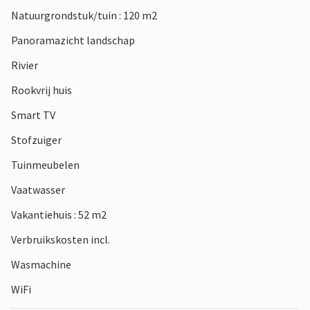
de Ardèche, de charmante Ceze vallei of de groene
Natuurgrondstuk/tuin : 120 m2
Provence streek van de Gard. Het oude middeleeuwse dorp
Panoramazicht landschap
Vagnas en het historische renaissancestadje Barjac,
beroemd om zijn internationale antiekmarkten, liggen
Rivier
vlakbij.
Rookvrij huis
Smart TV
Stofzuiger
Tuinmeubelen
Vaatwasser
Vakantiehuis : 52 m2
Verbruikskosten incl.
Wasmachine
WiFi