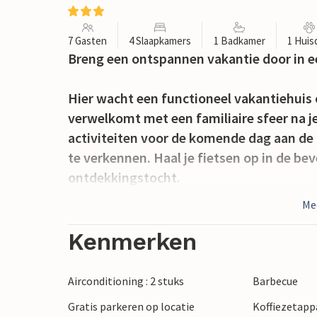
7 Gasten
4 Slaapkamers
1 Badkamer
1 Huis
Breng een ontspannen vakantie door in ee
Hier wacht een functioneel vakantiehuis o
verwelkomt met een familiaire sfeer na j
activiteiten voor de komende dag aan de
te verkennen. Haal je fietsen op in de bev
ontdekkingstocht.
Me
Het vakantiehuis is ideaal gelegen in het
Het is ook ideaal gelegen om de streek e
Kenmerken
verkennen. Bewonder de schoonheid van d
uitzicht vanaf de bergtoppen. Je kunt oo
Airconditioning : 2 stuks
Barbecue
regionale gerechten en producten proeve
Gratis parkeren op locatie
Koffiezetapp