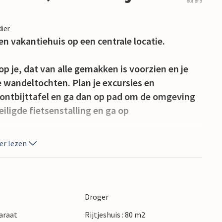
out of 5
dier
n vakantiehuis op een centrale locatie.
p je, dat van alle gemakken is voorzien en je
e wandeltochten. Plan je excursies en
 ontbijttafel en ga dan op pad om de omgeving
eiligde fietsenstalling en ga op
er lezen
 hart van het historische centrum van Bedoin.
n de Mont-Ventoux te voet of met de fiets te
e natuur en het landschap en geniet van het
k het dorp Bedoin verkennen en heerlijke
Droger
n.
araat
Rijtjeshuis : 80 m2