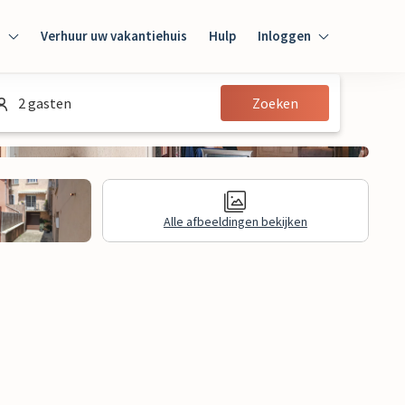
n
Verhuur uw vakantiehuis
Hulp
Inloggen
Inloggen
2 gasten
Zoeken
Gast
Huiseigenaar
Alle afbeeldingen bekijken