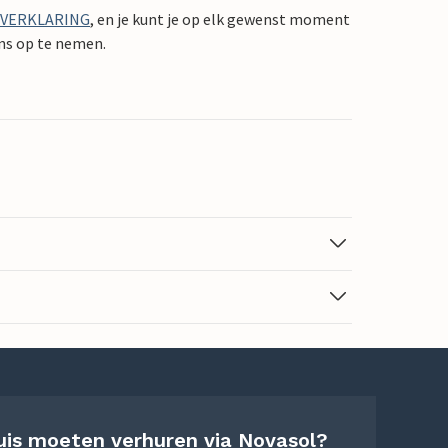
YVERKLARING
, en je kunt je op elk gewenst moment
ons op te nemen.
uis moeten verhuren via Novasol?