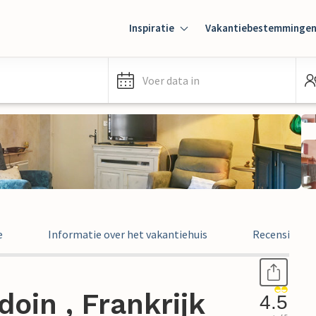
Inspiratie
Vakantiebestemminge
Voer data in
e
Informatie over het vakantiehuis
Recensies
oin , Frankrijk
4.5