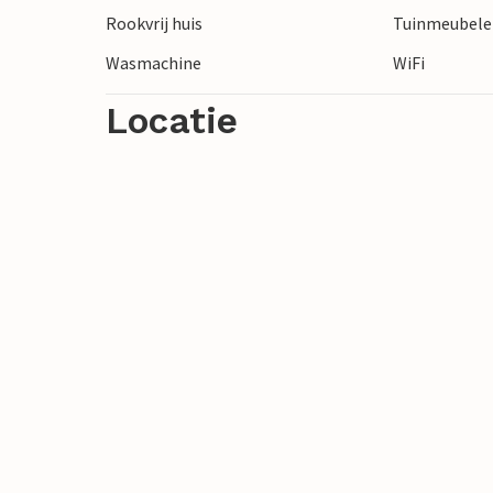
Rookvrij huis
Tuinmeubel
Ontspan in het prachtige berglandschap v
Wasmachine
WiFi
Locatie