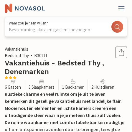
Waar zou je heen willen?
Bestemming, data en gasten toevoegen
1 / 13
Vakantiehuis
Bedsted Thy
B30111
Vakantiehuis - Bedsted Thy ,
Denemarken
6 Gasten
3 Slaapkamers
1 Badkamer
2 Huisdieren
Rustieke charme en veel ruimte om je uit te leven
kenmerken dit gezellige vakantiehuis met landelijke flair.
Mooie houten elementen en lichte kamers creëren een
uitnodigende sfeer waarin je je meteen thuis zult voelen.
De ruime woonkamer met comfortabele banken nodigt je
uit om ontspannen avonden door te brengen, terwijl de