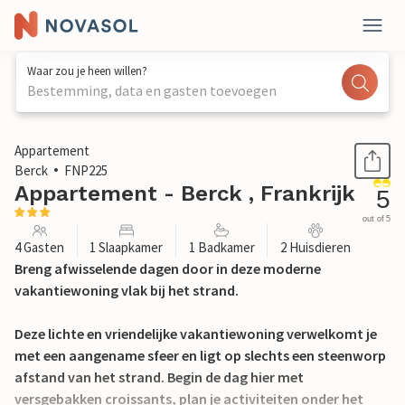
Waar zou je heen willen?
Bestemming, data en gasten toevoegen
1 / 20
Appartement
Berck
FNP225
Appartement - Berck , Frankrijk
5
out of 5
4 Gasten
1 Slaapkamer
1 Badkamer
2 Huisdieren
Breng afwisselende dagen door in deze moderne
vakantiewoning vlak bij het strand.
Deze lichte en vriendelijke vakantiewoning verwelkomt je
met een aangename sfeer en ligt op slechts een steenworp
afstand van het strand. Begin de dag hier met
versgebakken croissants, plan je activiteiten onder het