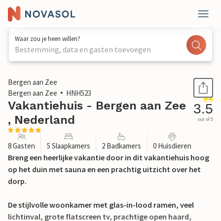
Waar zou je heen willen?
Bestemming, data en gasten toevoegen
1 / 39
Bergen aan Zee
Bergen aan Zee
HNH523
Vakantiehuis - Bergen aan Zee
3.5
, Nederland
out of 5
8 Gasten
5 Slaapkamers
2 Badkamers
0 Huisdieren
Breng een heerlijke vakantie door in dit vakantiehuis hoog
op het duin met sauna en een prachtig uitzicht over het
dorp.
De stijlvolle woonkamer met glas-in-lood ramen, veel
lichtinval, grote flatscreen tv, prachtige open haard,