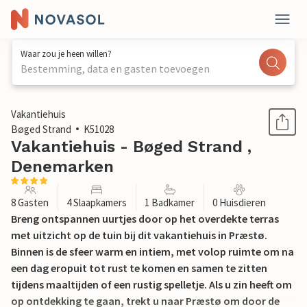
Waar zou je heen willen?
Bestemming, data en gasten toevoegen
1 / 24
Vakantiehuis
Bøged Strand
K51028
Vakantiehuis - Bøged Strand ,
Denemarken
8 Gasten
4 Slaapkamers
1 Badkamer
0 Huisdieren
Breng ontspannen uurtjes door op het overdekte terras
met uitzicht op de tuin bij dit vakantiehuis in Præstø.
Binnen is de sfeer warm en intiem, met volop ruimte om na
een dag eropuit tot rust te komen en samen te zitten
tijdens maaltijden of een rustig spelletje. Als u zin heeft om
op ontdekking te gaan, trekt u naar Præstø om door de