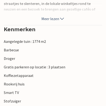
straatjes te slenteren, in de lokale winkeltjes rond te
neuzen en een bezoek te brengen aan gezellige cafés of
restaurants. Dit is een ongedwongen uitvalsbasis om dit
Meer lezen
deel van Denemarken in uw eigen tempo te ontdekken.
Kenmerken
Geniet van kajakken, fietsen en wandelingen langs de fjord,
of verken het nabijgelegen Møns Klint met zijn
Aangelegde tuin : 1774 m2
indrukwekkende witte krijtrotsen en wandelpaden.
Liefhebbers van geschiedenis kunnen Kasteel Gavnø
Barbecue
bezoeken en de middeleeuwse stad Vordingborg met haar
Droger
beroemde Ganzentoren.
Gratis parkeren op locatie : 3 plaatsen
Koffiezetapparaat
Rookvrij huis
Smart TV
Stofzuiger