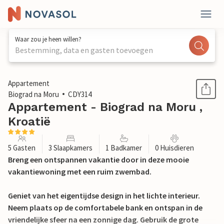
Waar zou je heen willen?
Bestemming, data en gasten toevoegen
1 / 19
Appartement
Biograd na Moru
CDY314
Appartement - Biograd na Moru ,
Kroatië
5 Gasten
3 Slaapkamers
1 Badkamer
0 Huisdieren
Breng een ontspannen vakantie door in deze mooie
vakantiewoning met een ruim zwembad.
Geniet van het eigentijdse design in het lichte interieur.
Neem plaats op de comfortabele bank en ontspan in de
vriendelijke sfeer na een zonnige dag. Gebruik de grote