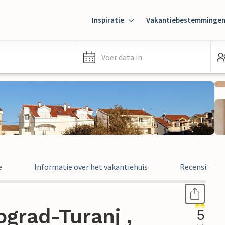
Inspiratie
Vakantiebestemminge
Voer data in
e
Informatie over het vakantiehuis
Recensies
grad-Turanj ,
5