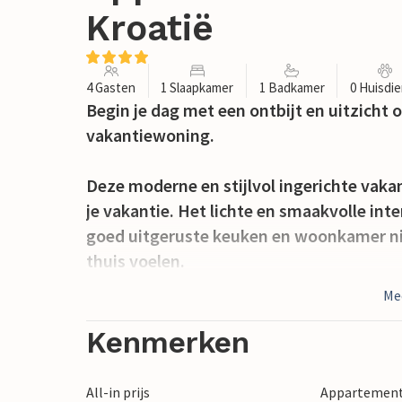
Kroatië
4 Gasten
1 Slaapkamer
1 Badkamer
0 Huisdi
Begin je dag met een ontbijt en uitzicht
vakantiewoning.
Deze moderne en stijlvol ingerichte vaka
je vakantie. Het lichte en smaakvolle int
goed uitgeruste keuken en woonkamer nie
thuis voelen.
Me
Geniet van het uitzicht op de zee en de e
perfecte start van de dag.
Kenmerken
Turanj maakt indruk met zijn charmante li
All-in prijs
Appartement