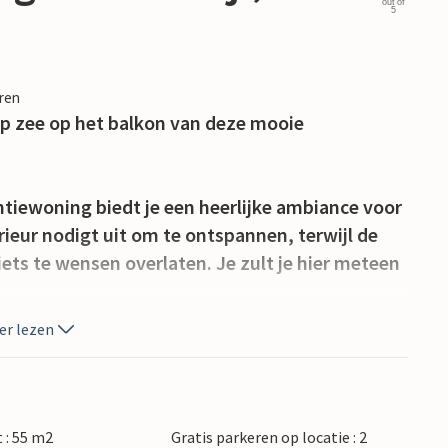
out of
5
eren
 op zee op het balkon van deze mooie
ntiewoning biedt je een heerlijke ambiance voor
erieur nodigt uit om te ontspannen, terwijl de
ts te wensen overlaten. Je zult je hier meteen
er lezen
ilanden voor de kust vanaf het balkon - de
gging aan de kust en biedt je tal van
 : 55 m2
Gratis parkeren op locatie : 2