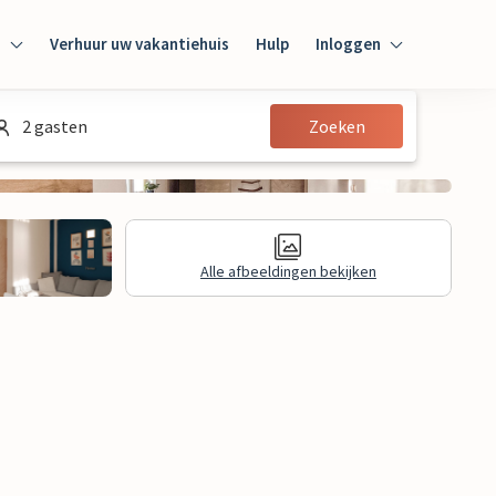
n
Verhuur uw vakantiehuis
Hulp
Inloggen
Inloggen
2 gasten
Zoeken
Gast
Huiseigenaar
Alle afbeeldingen bekijken