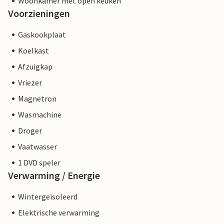
Woonkamer met open keuken
Voorzieningen
Gaskookplaat
Koelkast
Afzuigkap
Vriezer
Magnetron
Wasmachine
Droger
Vaatwasser
1 DVD speler
Verwarming / Energie
Wintergeïsoleerd
Elektrische verwarming