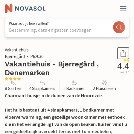
Waar zou je heen willen?
Bestemming, data en gasten toevoegen
1 / 22
Vakantiehuis
Bjerregård
P62030
Vakantiehuis - Bjerregård ,
4.4
Denemarken
out of 5
8 Gasten
4 Slaapkamers
1 Badkamer
2 Huisdieren
Charmant huisje in de duinen van de Noordzee.
Het huis bestaat uit 4 slaapkamers, 1 badkamer met
vloerverwarming, een gezellige woonkamer met eethoek
die in het verlengde ligt van de open keuken. Buiten vindt u
een gedeeltelijk overdekt terras met tuinmeubelen,