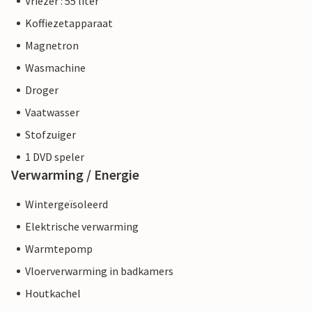
Vriezer : 55 liter
Koffiezetapparaat
Magnetron
Wasmachine
Droger
Vaatwasser
Stofzuiger
1 DVD speler
Verwarming / Energie
Wintergeïsoleerd
Elektrische verwarming
Warmtepomp
Vloerverwarming in badkamers
Houtkachel