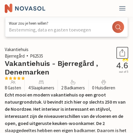
Waar zou je heen willen?
Bestemming, data en gasten toevoegen
1 / 25
Vakantiehuis
Bjerregård
P62535
Vakantiehuis - Bjerregård ,
4.6
Denemarken
out of 5
8 Gasten
4 Slaapkamers
2 Badkamers
0 Huisdieren
Echt mooi en modern vakantiehuis op een groot
natuurgrondstuk. U bevindt zich hier op slechts 250 m van
de Noordzee. Het interieur is interessant en stijlvol,
interessant zijn de niveauverschillen van de vloeren en de
open, goed uitgeruste keuken-woonkamer. De 2
slaapgedeeltes hebben een eigen badkamer. Daarom is het