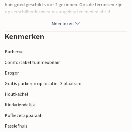
huis goed geschikt voor 2 gezinnen. Ook de terrassen zijn
op verschillende niveaus aangelegd en bieden altijd
beschutting tegen de wind. De omgeving biedt u
Meer lezen
mogelijkheden om de natuur te ervaren, vooral bij
Ringkøbing Fjord en de Noordzee, waar witte stranden op
Kenmerken
u wachten. Het dichtstbijzijnde stadje is Hvide Sande met
een leuke vissershaven en veel cafés, winkels en
Barbecue
restaurants.
Comfortabel tuinmeubilair
Droger
Gratis parkeren op locatie : 3 plaatsen
Houtkachel
Kindvriendelijk
Koffiezetapparaat
Passiefhuis