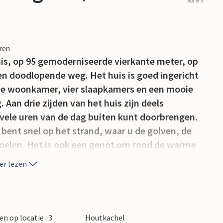
out of 5
eren
is, op 95 gemoderniseerde vierkante meter, op
een doodlopende weg. Het huis is goed ingericht
de woonkamer, vier slaapkamers en een mooie
an drie zijden van het huis zijn deels
 vele uren van de dag buiten kunt doorbrengen.
bent snel op het strand, waar u de golven, de
oelen. Het is ook een genot om rond de warme
n. U vindt veel verschillende activiteiten in de
er lezen
do voor waterratten, en u kunt hier uitstekend
ve vissersstadje Hvide Sande, waar niet alleen
ijkheden, winkels, restaurants en musea.
en op locatie : 3
Houtkachel