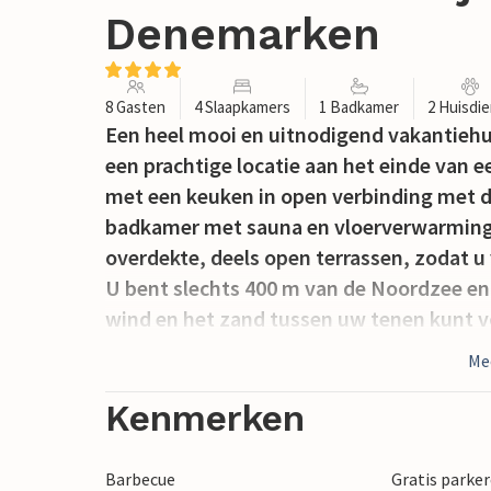
Denemarken
8 Gasten
4 Slaapkamers
1 Badkamer
2 Huisdi
Een heel mooi en uitnodigend vakantiehu
een prachtige locatie aan het einde van 
met een keuken in open verbinding met 
badkamer met sauna en vloerverwarming. A
overdekte, deels open terrassen, zodat u
U bent slechts 400 m van de Noordzee en 
wind en het zand tussen uw tenen kunt v
open haard in de ruime woonkamer te zitte
Me
omgeving: Ringkøbing Fjord is een eldora
surfen. Het is ook niet ver naar het actie
Kenmerken
een haven op u wacht, maar ook vismogel
Barbecue
Gratis parker