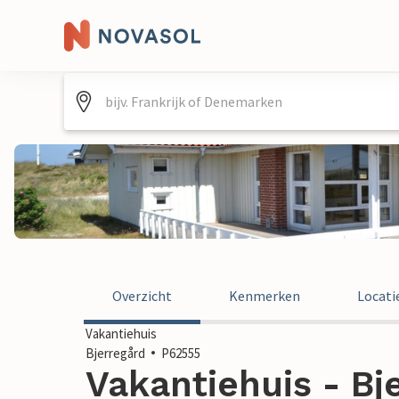
Overzicht
Kenmerken
Locati
Vakantiehuis
Bjerregård
P62555
Vakantiehuis - Bje