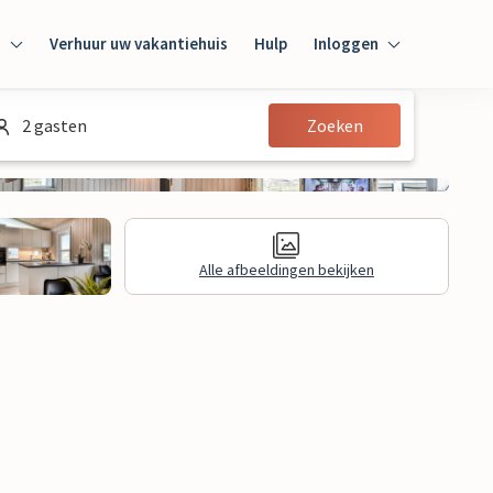
n
Verhuur uw vakantiehuis
Hulp
Inloggen
Inloggen
2 gasten
Zoeken
Gast
Huiseigenaar
Alle afbeeldingen bekijken