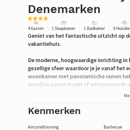
Denemarken
4 Gasten
1 Slaapkamer
1 Badkamer
0 Huisdi
Geniet van het fantastische uitzicht op de 
vakantiehuis.
De moderne, hoogwaardige inrichting in 
gezellige sfeer waardoor je je vanaf het 
woonkamer met panoramische ramen heb je
terwijl je samen kookt of ontspannende 
Me
Het ruime houten terras rondom het huis 
ontbijt of gezellige avonden met uitzicht
Kenmerken
Bjert Strand is een idyllisch kustgebied
Airconditioning
Barbecue