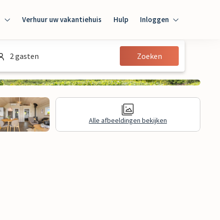
n
Verhuur uw vakantiehuis
Hulp
Inloggen
Inloggen
2 gasten
Zoeken
Gast
Huiseigenaar
Alle afbeeldingen bekijken