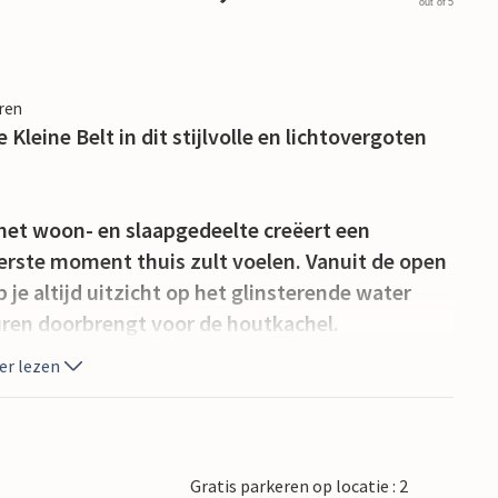
out of 5
eren
Kleine Belt in dit stijlvolle en lichtovergoten
het woon- en slaapgedeelte creëert een
eerste moment thuis zult voelen. Vanuit de open
 altijd uitzicht op het glinsterende water
uren doorbrengt voor de houtkachel.
er lezen
nodigt je uit om te genieten van een zonnig
 op zee.
 met rustige stranden en prachtige wandelpaden
Gratis parkeren op locatie : 2