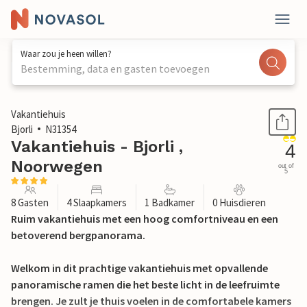
Waar zou je heen willen?
Bestemming, data en gasten toevoegen
1 / 29
Vakantiehuis
Bjorli
N31354
Vakantiehuis - Bjorli ,
4
Noorwegen
out of
5
8 Gasten
4 Slaapkamers
1 Badkamer
0 Huisdieren
Ruim vakantiehuis met een hoog comfortniveau en een
betoverend bergpanorama.
Welkom in dit prachtige vakantiehuis met opvallende
panoramische ramen die het beste licht in de leefruimte
brengen. Je zult je thuis voelen in de comfortabele kamers