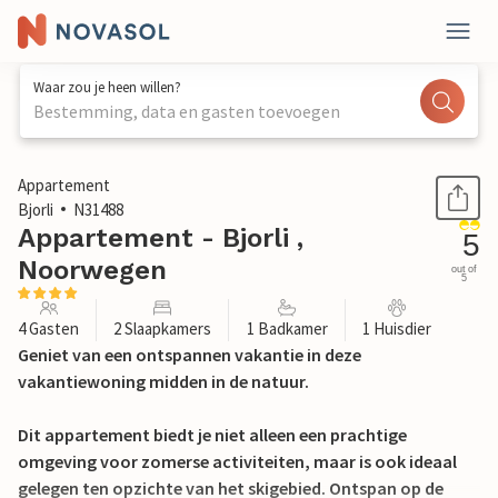
Waar zou je heen willen?
Bestemming, data en gasten toevoegen
1 / 28
Appartement
Bjorli
N31488
Appartement - Bjorli ,
5
Noorwegen
out of
5
4 Gasten
2 Slaapkamers
1 Badkamer
1 Huisdier
Geniet van een ontspannen vakantie in deze
vakantiewoning midden in de natuur.
Dit appartement biedt je niet alleen een prachtige
omgeving voor zomerse activiteiten, maar is ook ideaal
gelegen ten opzichte van het skigebied. Ontspan op de