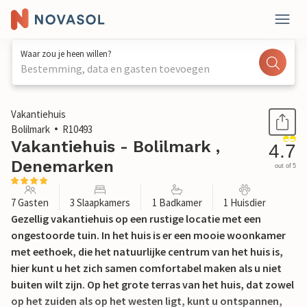
Waar zou je heen willen?
Bestemming, data en gasten toevoegen
1 / 16
Vakantiehuis
Bolilmark
R10493
Vakantiehuis - Bolilmark ,
4.7
Denemarken
out of 5
7 Gasten
3 Slaapkamers
1 Badkamer
1 Huisdier
Gezellig vakantiehuis op een rustige locatie met een
ongestoorde tuin. In het huis is er een mooie woonkamer
met eethoek, die het natuurlijke centrum van het huis is,
hier kunt u het zich samen comfortabel maken als u niet
buiten wilt zijn. Op het grote terras van het huis, dat zowel
op het zuiden als op het westen ligt, kunt u ontspannen,