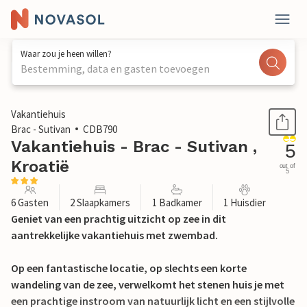
Waar zou je heen willen?
Bestemming, data en gasten toevoegen
1 / 30
Vakantiehuis
Brac - Sutivan
CDB790
Vakantiehuis - Brac - Sutivan ,
5
Kroatië
out of
5
6 Gasten
2 Slaapkamers
1 Badkamer
1 Huisdier
Geniet van een prachtig uitzicht op zee in dit
aantrekkelijke vakantiehuis met zwembad.
Op een fantastische locatie, op slechts een korte
wandeling van de zee, verwelkomt het stenen huis je met
een prachtige instroom van natuurlijk licht en een stijlvolle