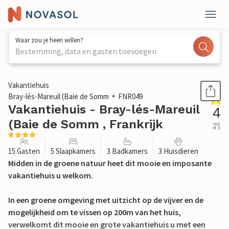
Waar zou je heen willen?
Bestemming, data en gasten toevoegen
1 / 25
Vakantiehuis
Bray-lés-Mareuil (Baie de Somm
FNR049
Vakantiehuis - Bray-lés-Mareuil
4
(Baie de Somm , Frankrijk
out
of 5
15 Gasten
5 Slaapkamers
3 Badkamers
3 Huisdieren
Midden in de groene natuur heet dit mooie en imposante
vakantiehuis u welkom.
In een groene omgeving met uitzicht op de vijver en de
mogelijkheid om te vissen op 200m van het huis,
verwelkomt dit mooie en grote vakantiehuis u met een