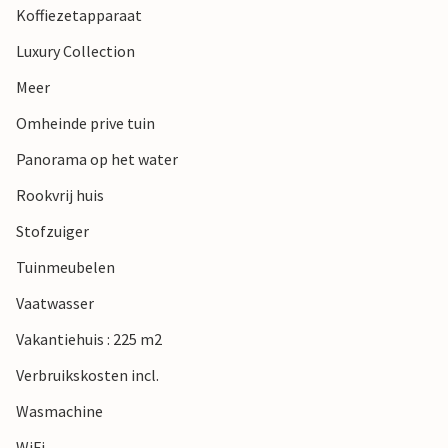
Koffiezetapparaat
Veel plezier!
Luxury Collection
Meer
Omheinde prive tuin
Panorama op het water
Rookvrij huis
Stofzuiger
Tuinmeubelen
Vaatwasser
Vakantiehuis : 225 m2
Verbruikskosten incl.
Wasmachine
WiFi