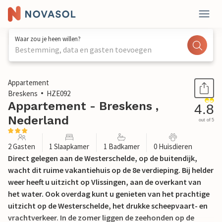
Waar zou je heen willen?
Bestemming, data en gasten toevoegen
1 / 18
Appartement
Breskens
HZE092
Appartement - Breskens ,
4.8
Nederland
out of 5
2 Gasten
1 Slaapkamer
1 Badkamer
0 Huisdieren
Direct gelegen aan de Westerschelde, op de buitendijk,
wacht dit ruime vakantiehuis op de 8e verdieping. Bij helder
weer heeft u uitzicht op Vlissingen, aan de overkant van
het water. Ook overdag kunt u genieten van het prachtige
uitzicht op de Westerschelde, het drukke scheepvaart- en
vrachtverkeer. In de zomer liggen de zeehonden op de