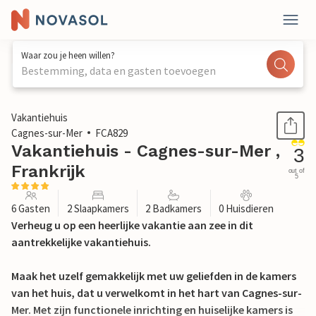
Waar zou je heen willen?
Bestemming, data en gasten toevoegen
1 / 14
Vakantiehuis
Cagnes-sur-Mer
FCA829
Vakantiehuis - Cagnes-sur-Mer ,
3
Frankrijk
out of
5
6 Gasten
2 Slaapkamers
2 Badkamers
0 Huisdieren
Verheug u op een heerlijke vakantie aan zee in dit
aantrekkelijke vakantiehuis.
Maak het uzelf gemakkelijk met uw geliefden in de kamers
van het huis, dat u verwelkomt in het hart van Cagnes-sur-
Mer. Met zijn functionele inrichting en huiselijke kamers is