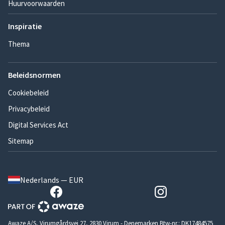
Huurvoorwaarden
Inspiratie
Thema
Beleidsnormen
Cookiebeleid
Privacybeleid
Digital Services Act
Sitemap
Nederlands — EUR
Awaze A/S, Virumgårdsvej 27, 2830 Virum - Denemarken Btw-nr.: DK17484575