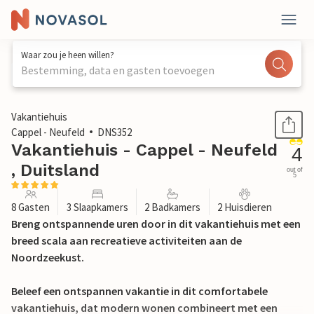
Waar zou je heen willen?
Bestemming, data en gasten toevoegen
1 / 22
Vakantiehuis
Cappel - Neufeld
DNS352
Vakantiehuis - Cappel - Neufeld
4
, Duitsland
out of
5
8 Gasten
3 Slaapkamers
2 Badkamers
2 Huisdieren
Breng ontspannende uren door in dit vakantiehuis met een
breed scala aan recreatieve activiteiten aan de
Noordzeekust.
Beleef een ontspannen vakantie in dit comfortabele
vakantiehuis, dat modern wonen combineert met een