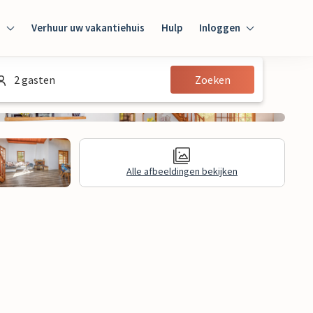
n
Verhuur uw vakantiehuis
Hulp
Inloggen
Inloggen
2 gasten
Zoeken
Gast
Huiseigenaar
Alle afbeeldingen bekijken