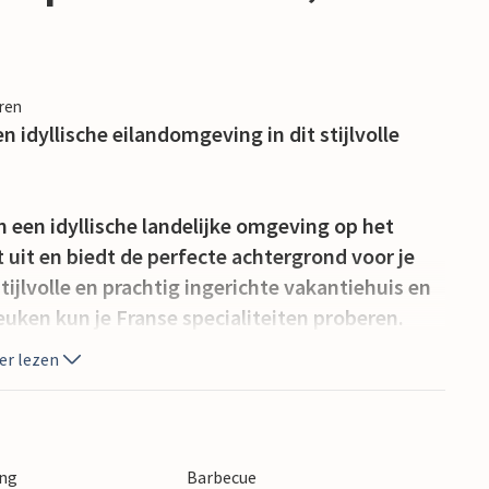
eren
 idyllische eilandomgeving in dit stijlvolle
n een idyllische landelijke omgeving op het
 uit en biedt de perfecte achtergrond voor je
tijlvolle en prachtig ingerichte vakantiehuis en
keuken kun je Franse specialiteiten proberen.
akantieplannen terwijl je samen eet aan de
er lezen
er nodigen de uitnodigende bank en de rustieke
oor te brengen met lezen of spelletjes spelen.
oor spelletjes of om te ontspannen in de zon.
de barbecue om gezellig te dineren.
ing
Barbecue