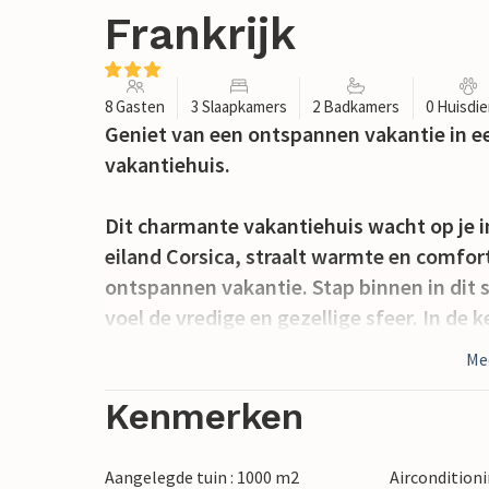
Frankrijk
8 Gasten
3 Slaapkamers
2 Badkamers
0 Huisdi
Geniet van een ontspannen vakantie in een
vakantiehuis.
Dit charmante vakantiehuis wacht op je i
eiland Corsica, straalt warmte en comfort
ontspannen vakantie. Stap binnen in dit s
voel de vredige en gezellige sfeer. In de 
Kook hier met je gezin en praat over je v
Me
mooie eettafel. In de gezellige woonkam
open haard je uit om ontspannende uren d
Kenmerken
Buiten biedt de grote tuin volop ruimte v
Speel voetbal op het grasveld of gebruik 
Aangelegde tuin : 1000 m2
Aircondition