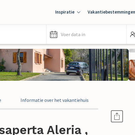
Inspiratie
Vakantiebestemminge
Voer data in
e
Informatie over het vakantiehuis
aperta Aleria ,