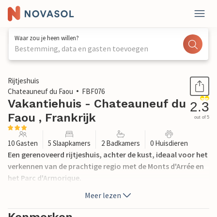
Waar zou je heen willen?
Bestemming, data en gasten toevoegen
1 / 21
Rijtjeshuis
Chateauneuf du Faou
FBF076
Vakantiehuis - Chateauneuf du
2.3
Faou , Frankrijk
out of 5
10 Gasten
5 Slaapkamers
2 Badkamers
0 Huisdieren
Een gerenoveerd rijtjeshuis, achter de kust, ideaal voor het
verkennen van de prachtige regio met de Monts d'Arrée en
het Parc d'Armorique.
Meer lezen