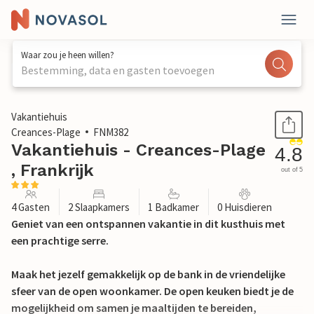
Waar zou je heen willen?
Bestemming, data en gasten toevoegen
1 / 29
Vakantiehuis
Creances-Plage
FNM382
Vakantiehuis - Creances-Plage
4.8
, Frankrijk
out of 5
4 Gasten
2 Slaapkamers
1 Badkamer
0 Huisdieren
Geniet van een ontspannen vakantie in dit kusthuis met
een prachtige serre.
Maak het jezelf gemakkelijk op de bank in de vriendelijke
sfeer van de open woonkamer. De open keuken biedt je de
mogelijkheid om samen je maaltijden te bereiden,