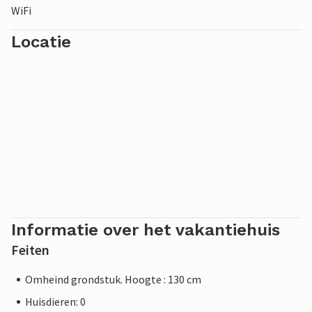
WiFi
cultuur voor een afwisselende vakantie.
Locatie
Informatie over het vakantiehuis
Feiten
Omheind grondstuk. Hoogte : 130 cm
Huisdieren: 0