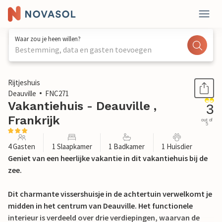
Waar zou je heen willen?
Bestemming, data en gasten toevoegen
1 / 23
Rijtjeshuis
Deauville
FNC271
Vakantiehuis - Deauville ,
3
Frankrijk
out of
5
4 Gasten
1 Slaapkamer
1 Badkamer
1 Huisdier
Geniet van een heerlijke vakantie in dit vakantiehuis bij de
zee.
Dit charmante vissershuisje in de achtertuin verwelkomt je
midden in het centrum van Deauville. Het functionele
interieur is verdeeld over drie verdiepingen, waarvan de