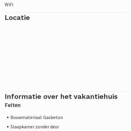
WiFi
Verheug je op een veelbewogen vakantie aan zee.
Locatie
Informatie over het vakantiehuis
Feiten
Bouwmateriaal: Gasbeton
Slaapkamer zonder deur