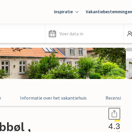
Inspiratie
Vakantiebestemminge
Voer data in
e
Informatie over het vakantiehuis
Recensies
bbøl ,
4.3