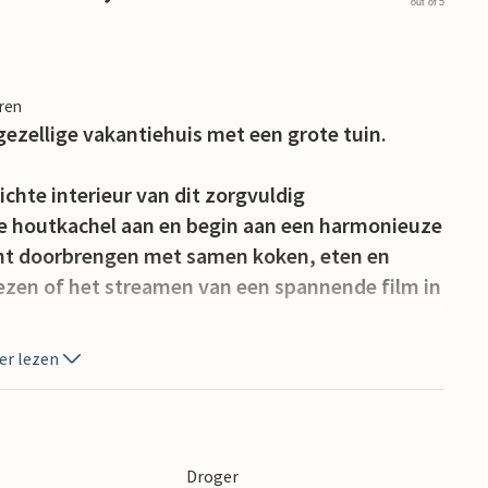
out of 5
eren
 gezellige vakantiehuis met een grote tuin.
richte interieur van dit zorgvuldig
e houtkachel aan en begin aan een harmonieuze
kunt doorbrengen met samen koken, eten en
lezen of het streamen van een spannende film in
er lezen
e tuin gezellige plekjes om te ontspannen in
oen, laat je kinderen een picknick organiseren en
n te vieren met sfeervolle maaltijden in de
Droger