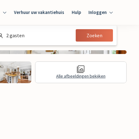
n
Verhuur uw vakantiehuis
Hulp
Inloggen
Inloggen
2 gasten
Zoeken
Gast
Huiseigenaar
Alle afbeeldingen bekijken