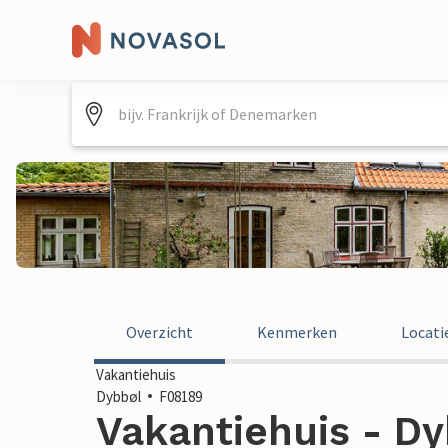
Overzicht
Kenmerken
Locati
Vakantiehuis
Dybbøl
F08189
Vakantiehuis - Dy