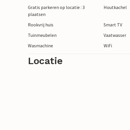
Gratis parkeren op locatie : 3
Houtkachel
Fiets langs de Flensburg Fjord, wandel d
plaatsen
of bezoek de historische oude stad Sønd
Rookvrij huis
Smart TV
Sønderborg en interessante musea zoals
een dagtocht naar het Universe Science Pa
Tuinmeubelen
Vaatwasser
specialiteiten.
Wasmachine
WiFi
Locatie