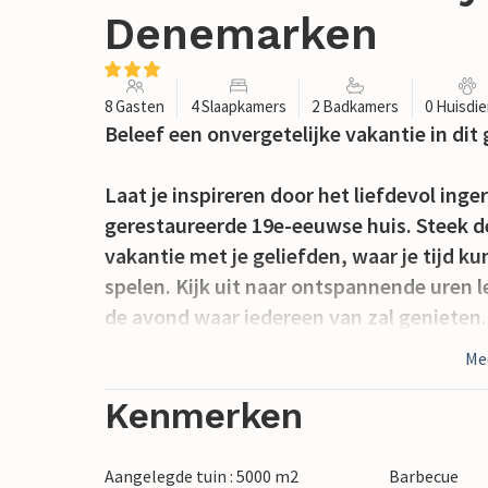
Denemarken
8 Gasten
4 Slaapkamers
2 Badkamers
0 Huisdi
Beleef een onvergetelijke vakantie in dit
Laat je inspireren door het liefdevol inge
gerestaureerde 19e-eeuwse huis. Steek d
vakantie met je geliefden, waar je tijd 
spelen. Kijk uit naar ontspannende uren 
de avond waar iedereen van zal genieten.
Me
Dankzij de volwassen bomen biedt de grot
de schaduw. Serveer het ontbijt in het gr
Kenmerken
steek de barbecue aan om jullie tijd same
buitenlucht.
Aangelegde tuin : 5000 m2
Barbecue