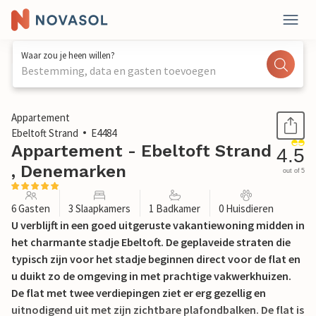
Waar zou je heen willen?
Bestemming, data en gasten toevoegen
1 / 27
Appartement
Ebeltoft Strand
E4484
Appartement - Ebeltoft Strand
4.5
, Denemarken
out of 5
6 Gasten
3 Slaapkamers
1 Badkamer
0 Huisdieren
U verblijft in een goed uitgeruste vakantiewoning midden in
het charmante stadje Ebeltoft. De geplaveide straten die
typisch zijn voor het stadje beginnen direct voor de flat en
u duikt zo de omgeving in met prachtige vakwerkhuizen.
De flat met twee verdiepingen ziet er erg gezellig en
uitnodigend uit met zijn zichtbare plafondbalken. De flat is