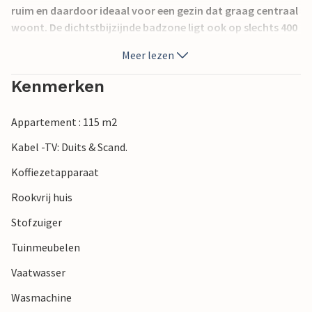
ruim en daardoor ideaal voor een gezin dat graag centraal
woont. De dichtstbijzijnde badzone ligt ook op slechts 400
meter van de flat. U heeft een prachtig uitzicht op de stad
Meer lezen
vanaf het grote terras met tuinmeubilair. U vindt gratis
parkeergelegenheid op loopafstand.
Kenmerken
Appartement : 115 m2
Kabel -TV: Duits & Scand.
Koffiezetapparaat
Rookvrij huis
Stofzuiger
Tuinmeubelen
Vaatwasser
Wasmachine