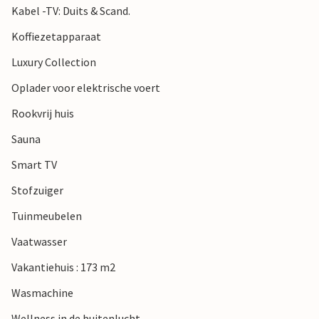
Kabel -TV: Duits & Scand.
plaatsen charmante, heuvelachtige landschappen en
prachtige uitzichten. Of breng een ontspannen dag door in
Koffiezetapparaat
Ebeltoft, waar u bijvoorbeeld het museumschip Fregatten
Luxury Collection
Jylland kunt bewonderen of de voormalige moutfabriek
"Maltfabrikken" met zijn vele culturele en culinaire aanbod
Oplader voor elektrische voert
kunt bezoeken.
Rookvrij huis
Opmerking: Er is een oplaadpunt voor elektrische auto's
Sauna
beschikbaar.
Smart TV
Stofzuiger
Tuinmeubelen
Vaatwasser
Vakantiehuis : 173 m2
Wasmachine
Wellness in de buitenlucht