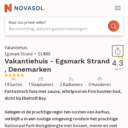
Waar zou je heen willen?
Bestemming, data en gasten toevoegen
1 / 33
Vakantiehuis
Egsmark Strand
D14065
Vakantiehuis - Egsmark Strand
4.3
, Denemarken
out of 5
14 Gasten
7 Slaapkamers
2 Badkamers
0 Huisdieren
Fantastisch huis met sauna, whirlpool en Fins houten bad,
dicht bij Ebeltoft Bay.
Gelegen in de prachtige regio ten oosten van Aarhus,
verblijft u in een rustige omgeving rondom het prachtige
Nationaal Park Molsgebergte met bossen, meren en veel