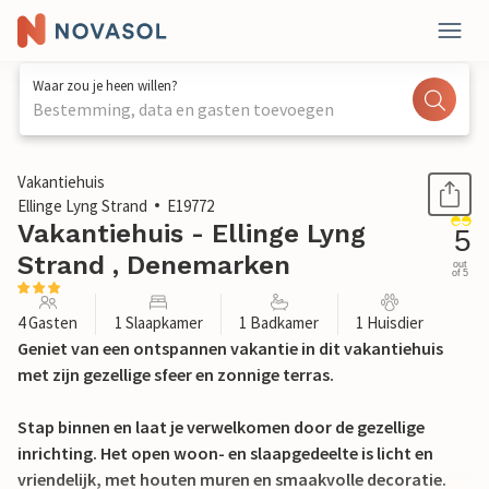
Waar zou je heen willen?
Bestemming, data en gasten toevoegen
1 / 13
Vakantiehuis
Ellinge Lyng Strand
E19772
Vakantiehuis - Ellinge Lyng
5
Strand , Denemarken
out
of 5
4 Gasten
1 Slaapkamer
1 Badkamer
1 Huisdier
Geniet van een ontspannen vakantie in dit vakantiehuis
met zijn gezellige sfeer en zonnige terras.
Stap binnen en laat je verwelkomen door de gezellige
inrichting. Het open woon- en slaapgedeelte is licht en
vriendelijk, met houten muren en smaakvolle decoratie.