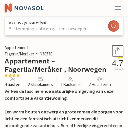
Waar zou je heen willen?
Bestemming, data en gasten toevoegen
1 / 11
Appartement
Fagerlia/Meråker
N38538
Appartement -
4.7
Fagerlia/Meråker , Noorwegen
out of 5
4 Gasten
2 Slaapkamers
1 Badkamer
2 Huisdieren
Verken de fascinerende natuurlijke omgeving van deze
comfortabele vakantiewoning.
Een warm houten ontwerp en grote ramen die zorgen voor
licht en een fantastisch uitzicht kenmerken dit
uitnodigende vakantiehuis. Bereid heerlijke visgerechten in