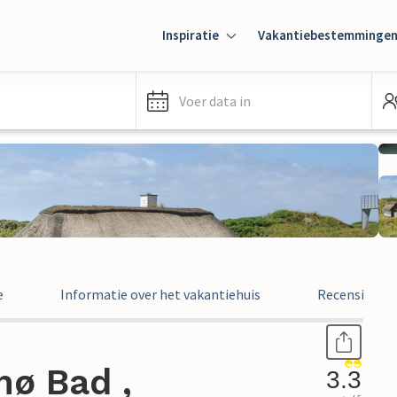
Inspiratie
Vakantiebestemminge
Voer data in
e
Informatie over het vakantiehuis
Recensies
nø Bad ,
3.3