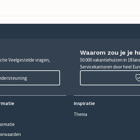
Waarom zou je je h
sectie Veelgestelde vragen,
50.000 vakantiehuizen in 18 la
Servicekantoren door heel Eu
ondersteuning
rmatie
Inspiratie
Thema
formatie
oorwaarden