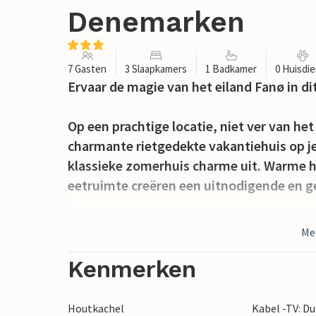
Denemarken
7 Gasten
3 Slaapkamers
1 Badkamer
0 Huisdi
Ervaar de magie van het eiland Fanø in di
Op een prachtige locatie, niet ver van he
charmante rietgedekte vakantiehuis op je.
klassieke zomerhuis charme uit. Warme 
eetruimte creëren een uitnodigende en ge
Vanuit zowel de woonkamer als de keuken 
Me
afgeschermd zijn en uitkijken op de dui
hier met het gezin dineren en volop genie
Kenmerken
avonden.
Houtkachel
Kabel -TV: Du