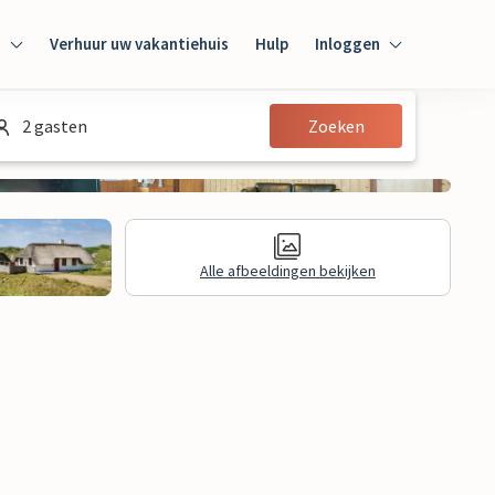
n
Verhuur uw vakantiehuis
Hulp
Inloggen
Inloggen
2 gasten
Zoeken
Gast
Huiseigenaar
Alle afbeeldingen bekijken