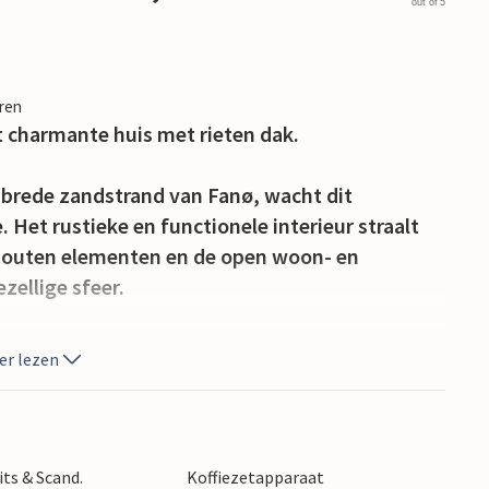
out of 5
eren
t charmante huis met rieten dak.
t brede zandstrand van Fanø, wacht dit
 Het rustieke en functionele interieur straalt
houten elementen en de open woon- en
zellige sfeer.
heb je direct toegang tot de terrassen, die
er lezen
nen en de zee. Tijdens de zomermaanden kun je
ten van de rust en stilte van de lange, heldere
its & Scand.
Koffiezetapparaat