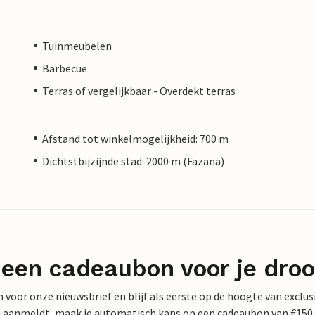
Tuinmeubelen
Barbecue
Terras of vergelijkbaar - Overdekt terras
Afstand tot winkelmogelijkheid: 700 m
Dichtstbijzijnde stad: 2000 m (Fazana)
 een cadeaubon voor je dro
 in voor onze nieuwsbrief en blijf als eerste op de hoogte van exclu
 nu aanmeldt, maak je automatisch kans op een cadeaubon van €150