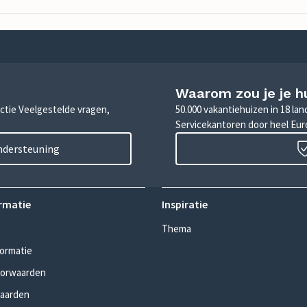
Waarom zou je je h
sectie Veelgestelde vragen,
50.000 vakantiehuizen in 18 la
Servicekantoren door heel Eu
ondersteuning
rmatie
Inspiratie
Thema
formatie
oorwaarden
aarden