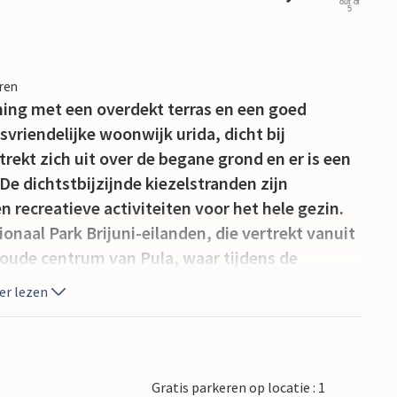
out of
5
eren
ng met een overdekt terras en een goed
vriendelijke woonwijk urida, dicht bij
ekt zich uit over de begane grond en er is een
e dichtstbijzijnde kiezelstranden zijn
n recreatieve activiteiten voor het hele gezin.
naal Park Brijuni-eilanden, die vertrekt vanuit
 oude centrum van Pula, waar tijdens de
worden gehouden.
er lezen
Gratis parkeren op locatie : 1