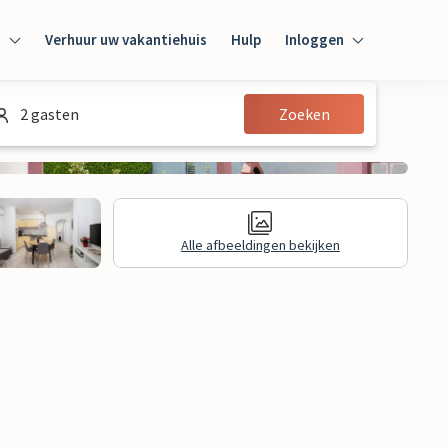
n
Verhuur uw vakantiehuis
Hulp
Inloggen
Inloggen
2 gasten
Zoeken
Gast
Huiseigenaar
Alle afbeeldingen bekijken