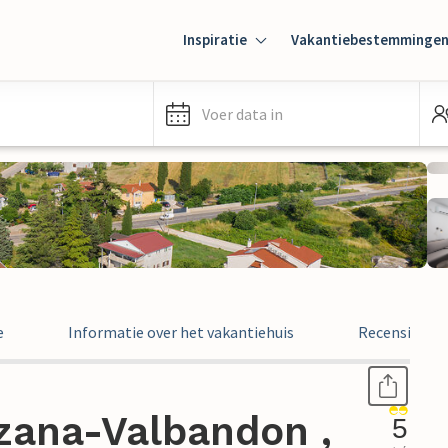
Inspiratie
Vakantiebestemminge
Voer data in
e
Informatie over het vakantiehuis
Recensies
azana-Valbandon ,
5