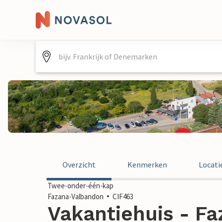
Overzicht
Kenmerken
Locati
Twee-onder-één-kap
Fazana-Valbandon
CIF463
Vakantiehuis - F