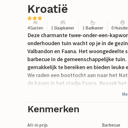
Kroatië
4 Gasten
1 Slaapkamer
1 Badkamer
0 Huisdi
Deze charmante twee-onder-een-kapwoni
onderhouden tuin wacht op je in de gezins
Valbandon en Faana. Het woongedeelte str
barbecue in de gemeenschappelijke tuin. D
gemakkelijk te bereiken en bieden leuke e
We raden een boottocht aan naar het Natio
de haven in het stadje Faana. Bezoek het
zomermaanden interessante concerten 
Me
Kenmerken
All-in prijs
Barbecue