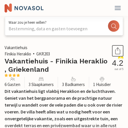
Waar zou je heen willen?
Bestemming, data en gasten toevoegen
1 / 24
Vakantiehuis
Finikia Heraklio
GKR203
Vakantiehuis - Finikia Heraklio
4.2
, Griekenland
out of 5
6 Gasten
3 Slaapkamers
3 Badkamers
1 Huisdier
Dit vakantiehuis ligt vlakbij Heraklion en de luchthaven.
Geniet van het bergpanorama en de prachtige natuur
terwijl u wandelt over de vele paden die u ook over de rivier
voeren. De villa heeft alles wat u nodig heeft voor een
onvergetelijke vakantie, zoals een uitgestrekte tuin, een
overdekt terras en een privézwembad waar u in alle rust