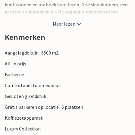
kunt zonnen en uw boek kunt lezen. Drie slaapkamers, een
grote woonkamer en Wi-Fi toegang onderstrepen het
comfort van het huis. Ervaar de berg Giouchta en
Meer lezen
Heraklion, waar u bars, restaurants en musea vindt, en het
Cretaquarium Thalassocosmos en de oude site van
Kenmerken
Knossos, die elk jaar duizenden bezoekers trekt, zijn ook
aanbevolen excursiebestemmingen.
Aangelegde tuin : 6500 m2
All-in prijs
Barbecue
Comfortabel tuinmeubilair
Gesloten grondstuk
Gratis parkeren op locatie : 6 plaatsen
Koffiezetapparaat
Luxury Collection