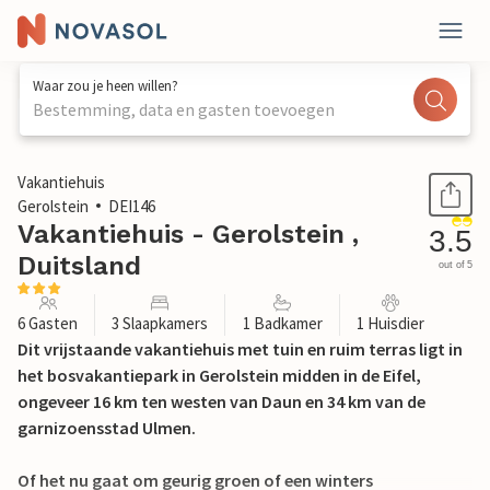
Waar zou je heen willen?
Bestemming, data en gasten toevoegen
1 / 45
Vakantiehuis
Gerolstein
DEI146
Vakantiehuis - Gerolstein ,
3.5
Duitsland
out of 5
6 Gasten
3 Slaapkamers
1 Badkamer
1 Huisdier
Dit vrijstaande vakantiehuis met tuin en ruim terras ligt in
het bosvakantiepark in Gerolstein midden in de Eifel,
ongeveer 16 km ten westen van Daun en 34 km van de
garnizoensstad Ulmen.
Of het nu gaat om geurig groen of een winters