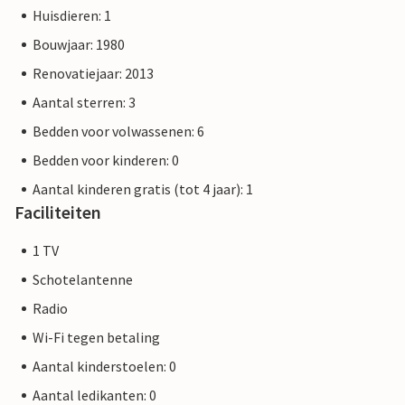
Huisdieren: 1
De foto's zijn voorbeelden van accommodaties, de
Bouwjaar: 1980
werkelijke inrichting kan iets afwijken.
Renovatiejaar: 2013
Aantal sterren: 3
Bedden voor volwassenen: 6
Bedden voor kinderen: 0
Aantal kinderen gratis (tot 4 jaar): 1
Faciliteiten
1 TV
Schotelantenne
Radio
Wi-Fi tegen betaling
Aantal kinderstoelen: 0
Aantal ledikanten: 0