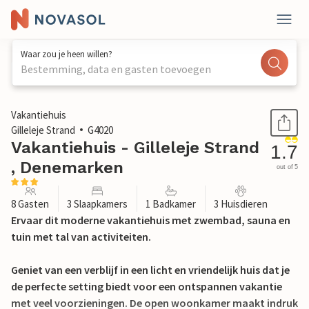
Waar zou je heen willen?
Bestemming, data en gasten toevoegen
1 / 26
Vakantiehuis
Gilleleje Strand
G4020
Vakantiehuis - Gilleleje Strand
1.7
, Denemarken
out of 5
8 Gasten
3 Slaapkamers
1 Badkamer
3 Huisdieren
Ervaar dit moderne vakantiehuis met zwembad, sauna en
tuin met tal van activiteiten.
Geniet van een verblijf in een licht en vriendelijk huis dat je
de perfecte setting biedt voor een ontspannen vakantie
met veel voorzieningen. De open woonkamer maakt indruk