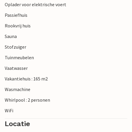
Oplader voor elektrische voert
restaurants en een levendige vissershaven. Slenter door de
steegjes, proef verse vis of kijk naar de bedrijvigheid in de
Passiefhuis
haven.
Rookvrij huis
Sauna
Stofzuiger
Tuinmeubelen
Vaatwasser
Vakantiehuis : 165 m2
Wasmachine
Whirlpool : 2 personen
WiFi
Locatie