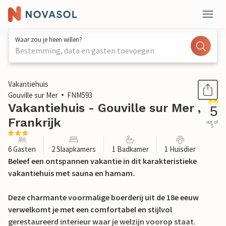
Waar zou je heen willen?
Bestemming, data en gasten toevoegen
1 / 31
Vakantiehuis
Gouville sur Mer
FNM593
Vakantiehuis - Gouville sur Mer ,
5
Frankrijk
out of
5
6 Gasten
2 Slaapkamers
1 Badkamer
1 Huisdier
Beleef een ontspannen vakantie in dit karakteristieke
vakantiehuis met sauna en hamam.
Deze charmante voormalige boerderij uit de 18e eeuw
verwelkomt je met een comfortabel en stijlvol
gerestaureerd interieur waar je welzijn voorop staat.