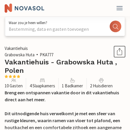
Waar zou je heen willen?
Bestemming, data en gasten toevoegen
1 / 8
Vakantiehuis
Grabowska Huta
PKA777
Vakantiehuis - Grabowska Huta ,
Polen
10 Gasten
4 Slaapkamers
1 Badkamer
2 Huisdieren
Breng een ontspannen vakantie door in dit vakantiehuis
direct aan het meer.
Dit uitnodigende huis verwelkomt je met een sfeer van
rustige kleuren, waarin ramen van vloer tot plafond, een
houtkachel en een comfortabele zithoek een aangename