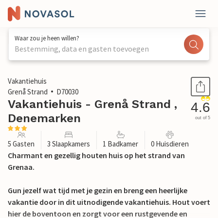
Waar zou je heen willen?
Bestemming, data en gasten toevoegen
1 / 22
Vakantiehuis
Grenå Strand
D70030
Vakantiehuis - Grenå Strand ,
4.6
Denemarken
out of 5
5 Gasten
3 Slaapkamers
1 Badkamer
0 Huisdieren
Charmant en gezellig houten huis op het strand van
Grenaa.
Gun jezelf wat tijd met je gezin en breng een heerlijke
vakantie door in dit uitnodigende vakantiehuis. Hout voert
hier de boventoon en zorgt voor een rustgevende en