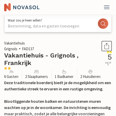
Waar zou je heen willen?
Bestemming, data en gasten toevoegen
1 / 20
Vakantiehuis
Grignols
FAD137
Vakantiehuis - Grignols ,
5
Frankrijk
out of
5
6 Gasten
2 Slaapkamers
1 Badkamer
2 Huisdieren
Deze traditionele boerderij biedt je de mogelijkheid om een
authentieke streek te ervaren in een rustige omgeving.
Blootliggende houten balken en natuurstenen muren
wachten op je in de woonkamer. De inrichting is eenvoudig
maar praktisch, zodat je alle belangrijke voorzieningen