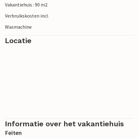
Vakantiehuis : 90 m2
tijdens wandelingen of fietstochten en geniet van de
nabijheid van zowel cultuur als natuur.
Verbruikskosten incl.
Wasmachine
Locatie
Informatie over het vakantiehuis
Feiten