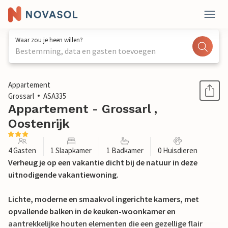
Waar zou je heen willen?
Bestemming, data en gasten toevoegen
1 / 19
Appartement
Grossarl
ASA335
Appartement - Grossarl ,
Oostenrijk
4 Gasten
1 Slaapkamer
1 Badkamer
0 Huisdieren
Verheug je op een vakantie dicht bij de natuur in deze
uitnodigende vakantiewoning.
Lichte, moderne en smaakvol ingerichte kamers, met
opvallende balken in de keuken-woonkamer en
aantrekkelijke houten elementen die een gezellige flair