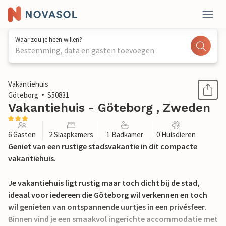
Waar zou je heen willen?
Bestemming, data en gasten toevoegen
1 / 17
Vakantiehuis
Göteborg
S50831
Vakantiehuis - Göteborg , Zweden
6 Gasten
2 Slaapkamers
1 Badkamer
0 Huisdieren
Geniet van een rustige stadsvakantie in dit compacte
vakantiehuis.
Je vakantiehuis ligt rustig maar toch dicht bij de stad,
ideaal voor iedereen die Göteborg wil verkennen en toch
wil genieten van ontspannende uurtjes in een privésfeer.
Binnen vind je een smaakvol ingerichte accommodatie met