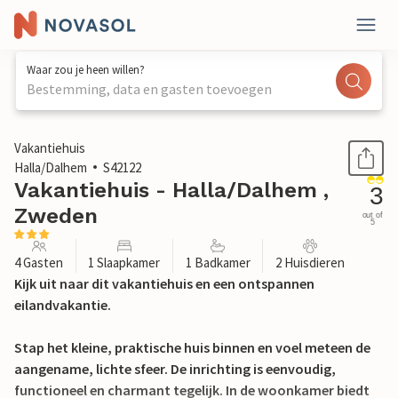
Waar zou je heen willen?
Bestemming, data en gasten toevoegen
1 / 17
Vakantiehuis
Halla/Dalhem
S42122
Vakantiehuis - Halla/Dalhem ,
3
Zweden
out of
5
4 Gasten
1 Slaapkamer
1 Badkamer
2 Huisdieren
Kijk uit naar dit vakantiehuis en een ontspannen
eilandvakantie.
Stap het kleine, praktische huis binnen en voel meteen de
aangename, lichte sfeer. De inrichting is eenvoudig,
functioneel en charmant tegelijk. In de woonkamer biedt