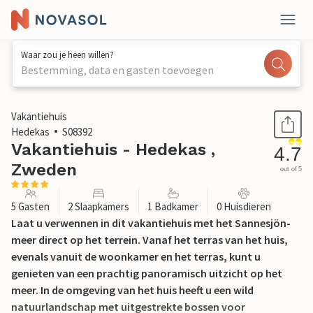
Waar zou je heen willen?
Bestemming, data en gasten toevoegen
1 / 14
Vakantiehuis
Hedekas
S08392
Vakantiehuis - Hedekas ,
4.7
Zweden
out of 5
5 Gasten
2 Slaapkamers
1 Badkamer
0 Huisdieren
Laat u verwennen in dit vakantiehuis met het Sannesjön-
meer direct op het terrein. Vanaf het terras van het huis,
evenals vanuit de woonkamer en het terras, kunt u
genieten van een prachtig panoramisch uitzicht op het
meer. In de omgeving van het huis heeft u een wild
natuurlandschap met uitgestrekte bossen voor