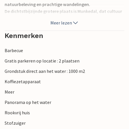
natuurbeleving en prachtige wandelingen.
De dichtstbijzijnde grotere plaats is Munkedal, dat cultuur
en natuur biedt, evenals heerlijke culinaire ervaringen. Als u
Meer lezen
de fiets bij u heeft, kunt u op de fiets naar verschillende
rommelmarkten, gezellige cafés of pak uw eigen
Kenmerken
picknickmand en maak een uitstapje naar een van de
rotsen in de regio.
Barbecue
Gratis parkeren op locatie : 2 plaatsen
Grondstuk direct aan het water : 1000 m2
Koffiezetapparaat
Meer
Panorama op het water
Rookvrij huis
Stofzuiger