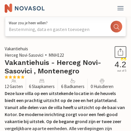
Waar zou je heen willen?
Bestemming, data en gasten toevoegen
1 / 52
Vakantiehuis
Herceg Novi-Sasovici
MNH122
Vakantiehuis - Herceg Novi-
4.2
Sasovici , Montenegro
out of 5
12 Gasten
6 Slaapkamers
6 Badkamers
0 Huisdieren
Deze luxe villa op een uitstekende locatie in de heuvels
biedt een prachtig uitzicht op de zee en het platteland.
Vanuit alle delen van de villa heeft u uitzicht op de baai van
Kotor. De moderne inrichting zorgt voor een feel-good
vakantie bij uitstek. Op de begane grond zijn er twee zeer
vergelijkbare aparte eenheden. Alle verdiepingen zijn