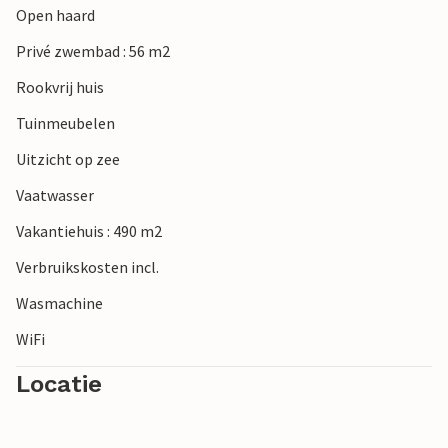
Open haard
Kotor heeft niet alleen een indrukwekkende ligging in de
baai, maar staat met zijn belangrijke cultuurhistorische
Privé zwembad : 56 m2
gebouwen sinds 1979 op de Werelderfgoedlijst van de
Rookvrij huis
UNESCO.
Tuinmeubelen
Uitzicht op zee
Vaatwasser
Vakantiehuis : 490 m2
Verbruikskosten incl.
Wasmachine
WiFi
Locatie