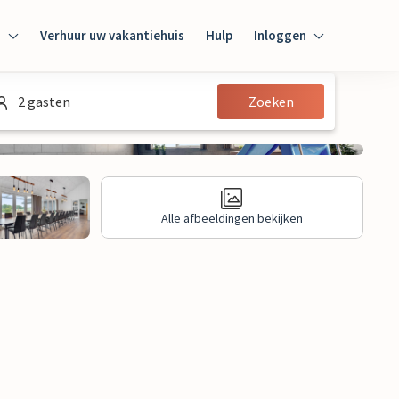
n
Verhuur uw vakantiehuis
Hulp
Inloggen
Inloggen
2 gasten
Zoeken
Gast
Huiseigenaar
Alle afbeeldingen bekijken