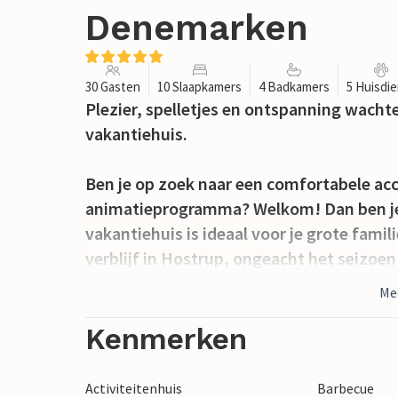
Denemarken
30 Gasten
10 Slaapkamers
4 Badkamers
5 Huisdi
Plezier, spelletjes en ontspanning wachte
vakantiehuis.
Ben je op zoek naar een comfortabele ac
animatieprogramma? Welkom! Dan ben je 
vakantiehuis is ideaal voor je grote famil
verblijf in Hostrup, ongeacht het seizoen o
het vakantiehuis kun je samen muziek mak
Me
woonkamer, zodat iedereen mee kan doen
ongeacht het weer. Ontspan in de whirlpo
Kenmerken
en balspelletjes.
Activiteitenhuis
Barbecue