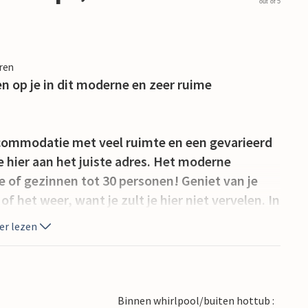
out of 5
eren
n op je in dit moderne en zeer ruime
commodatie met veel ruimte en een gevarieerd
hier aan het juiste adres. Het moderne
ie of gezinnen tot 30 personen! Geniet van je
f het weer, want je zult je hier niet vervelen. In
en, tafelvoetballen of biljarten in de grote
er lezen
. Je kunt ook genieten van het zwembad,
ol terwijl je kinderen zich vermaken met glijden
Binnen whirlpool/buiten hottub :