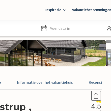
Inspiratie
Vakantiebestemminge
Voer data in
e
Informatie over het vakantiehuis
Recensies
strup ,
4.5