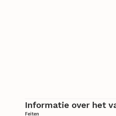
Hostrup Strand als Gyldendal Strand he
aanlegsteiger, en de zonsondergang ov
Je kunt je verheugen op een absoluut uni
komt!
Informatie over het v
Feiten