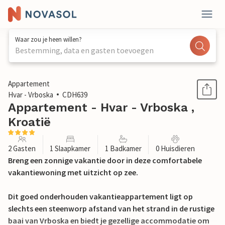
Waar zou je heen willen?
Bestemming, data en gasten toevoegen
1 / 21
Appartement
Hvar - Vrboska
CDH639
Appartement - Hvar - Vrboska ,
Kroatië
2 Gasten
1 Slaapkamer
1 Badkamer
0 Huisdieren
Breng een zonnige vakantie door in deze comfortabele
vakantiewoning met uitzicht op zee.
Dit goed onderhouden vakantieappartement ligt op
slechts een steenworp afstand van het strand in de rustige
baai van Vrboska en biedt je gezellige accommodatie om