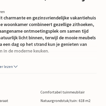
eren
it charmante en gezinsvriendelijke vakantiehuis
uime woonkamer combineert gezellige zithoeken,
n aangename ontmoetingsplek om samen tijd
atuurlijk licht binnen, terwijl de mooie meubels
 een dag op het strand kun je genieten van
en in de moderne keuken.
 gezellige zithoekjes op je. Begin de ochtend
er lezen
ng zonnige middagen door op de ligstoelen.
tenruimte.
markt liggen op korte loopafstand. Chéray,
Comfortabel tuinmeubilair
zijn markten, restaurants en winkels liggen op
araat
Natuurgrondstuk/tuin : 618 m2
zomer verbindt een gratis pendelbus vele