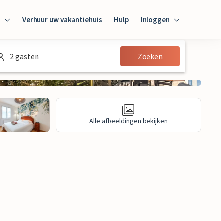
n
Verhuur uw vakantiehuis
Hulp
Inloggen
Inloggen
2 gasten
Zoeken
Gast
Huiseigenaar
Alle afbeeldingen bekijken
nformatie