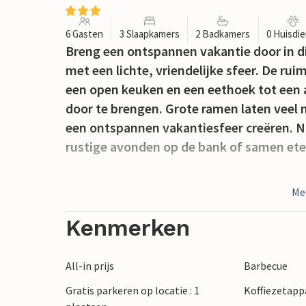
6 Gasten
3 Slaapkamers
2 Badkamers
0 Huisdi
Breng een ontspannen vakantie door in d
met een lichte, vriendelijke sfeer. De r
een open keuken en een eethoek tot ee
door te brengen. Grote ramen laten veel n
een ontspannen vakantiesfeer creëren. Na
rustige avonden op de bank of samen et
Buiten wachten verschillende terrassen en
Me
met een ontbijt in de buitenlucht of bre
Tafeltennis zorgt voor vermaak in de bui
Kenmerken
Het strand en een seizoensgebonden mini
All-in prijs
Barbecue
Domino en de haven van La Cotinière met 
Gratis parkeren op locatie : 1
Koffiezetapp
slechts een paar minuten afstand. In de 