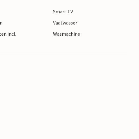
ttochten naar Fort Boyard.
Smart TV
en
Vaatwasser
en incl.
Wasmachine