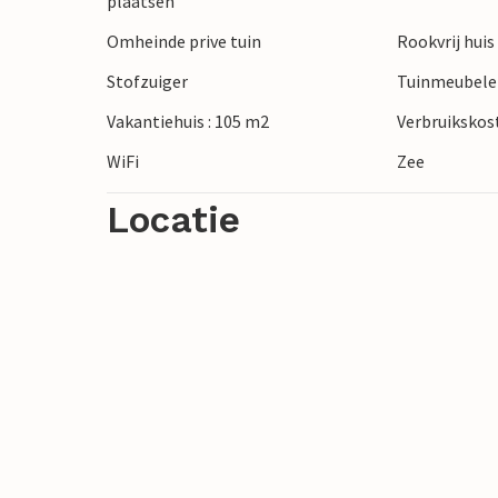
plaatsen
plaatsen op het eiland en er zijn ook boo
Omheinde prive tuin
Rookvrij huis
Stofzuiger
Tuinmeubel
Vakantiehuis : 105 m2
Verbruikskost
WiFi
Zee
Locatie