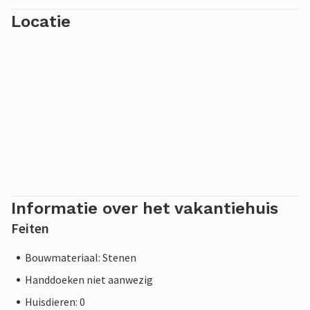
snel het Vietzker meer, dat ook uitnodigt tot zwemmen en
Locatie
vissen en u een ontspannende tijd belooft.
Veel plezier aan de Poolse Oostzee!
Informatie over het vakantiehuis
Feiten
Bouwmateriaal: Stenen
Handdoeken niet aanwezig
Huisdieren: 0