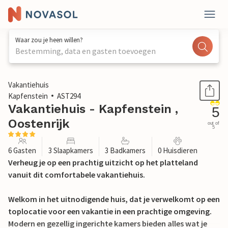
Waar zou je heen willen?
Bestemming, data en gasten toevoegen
1 / 28
Vakantiehuis
Kapfenstein
AST294
Vakantiehuis - Kapfenstein ,
5
Oostenrijk
out of
5
6 Gasten
3 Slaapkamers
3 Badkamers
0 Huisdieren
Verheug je op een prachtig uitzicht op het platteland
vanuit dit comfortabele vakantiehuis.
Welkom in het uitnodigende huis, dat je verwelkomt op een
toplocatie voor een vakantie in een prachtige omgeving.
Modern en gezellig ingerichte kamers bieden alles wat je